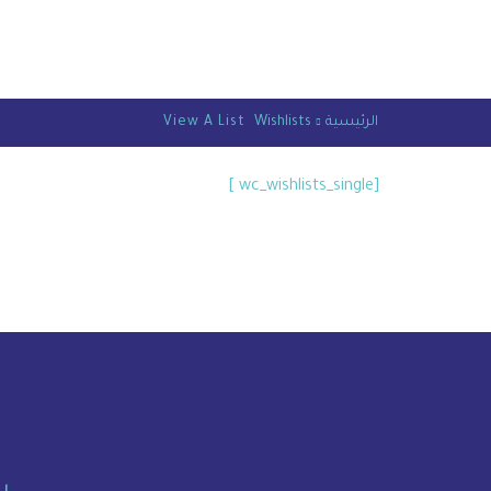
الرئيسية
Wishlists
View A List
[wc_wishlists_single ]