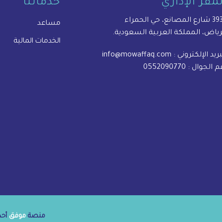
لمقر الإداري
خدماتنا
المصانع، حي الحمراء
مساعد
رياض، المملكة العربية السعودية.
الخدمات المالية
بريد الإلكتروني :
info@mowaffaq.com
م الجوال :
0552090770
منصة
موفق
أحدى