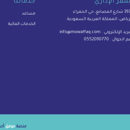
لمقر الإداري
خدماتنا
المصانع، حي الحمراء
مساعد
رياض، المملكة العربية السعودية.
الخدمات المالية
بريد الإلكتروني :
info@mowaffaq.com
م الجوال :
0552090770
منصة
موفق
أحدى