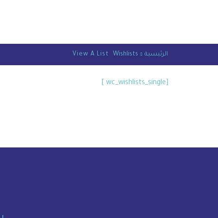
الرئيسية
Wishlists
View A List
[wc_wishlists_single ]