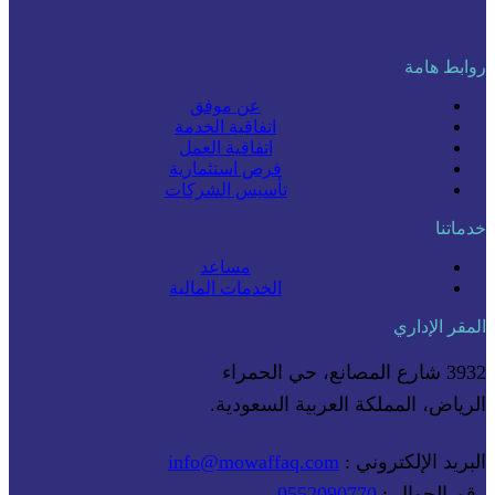
روابط هامة
عن موفق
اتفاقية الخدمة
اتفاقية العمل
فرص استثمارية
تأسيس الشركات
خدماتنا
مساعد
الخدمات المالية
المقر الإداري
3932 شارع المصانع، حي الحمراء
الرياض، المملكة العربية السعودية.
البريد الإلكتروني :
info@mowaffaq.com
رقم الجوال :
0552090770