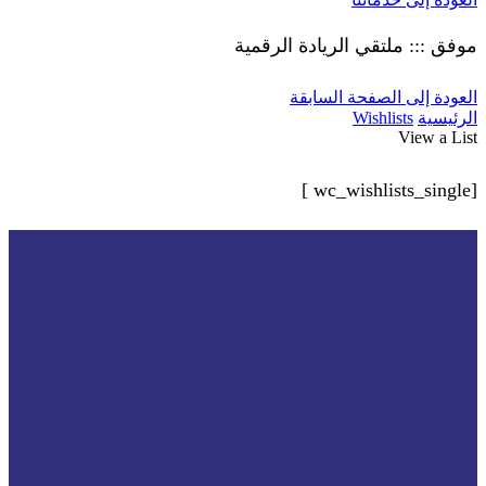
موفق ::: ملتقي الريادة الرقمية
العودة إلى الصفحة السابقة
الرئيسية
Wishlists
View a List
[wc_wishlists_single ]