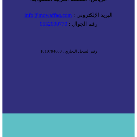
البريد الإلكتروني :
info@mowaffaq.com
رقم الجوال :
0552090770
رقم السجل التجاري : 1010794660