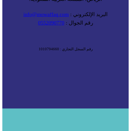
البريد الإلكتروني :
info@mowaffaq.com
رقم الجوال :
0552090770
رقم السجل التجاري : 1010794660