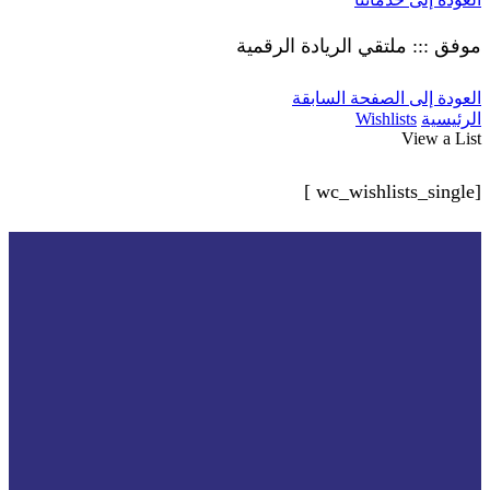
موفق ::: ملتقي الريادة الرقمية
العودة إلى الصفحة السابقة
الرئيسية
Wishlists
View a List
[wc_wishlists_single ]