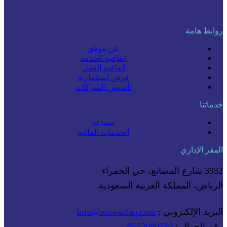
روابط هامة
عن موفق
اتفاقية الخدمة
اتفاقية العمل
فرص استثمارية
تأسيس الشركات
خدماتنا
مساعد
الخدمات المالية
المقر الإداري
3932 شارع المصانع، حي الحمراء
الرياض، المملكة العربية السعودية.
البريد الإلكتروني :
info@mowaffaq.com
رقم الجوال :
0552090770