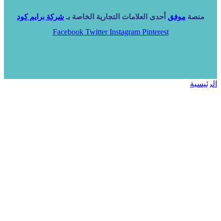
منصة
موفق
أحدى العلامات التجارية الخاصة بـ
شركة برايم كود
Facebook
Twitter
Instagram
Pinterest
الرئيسية
خدماتنا
NARA ERP
المزيد
المزيد
الرئيسية
خدماتنا
خدماتنا
فرص استثمارية
مساعد
تواصل معنا