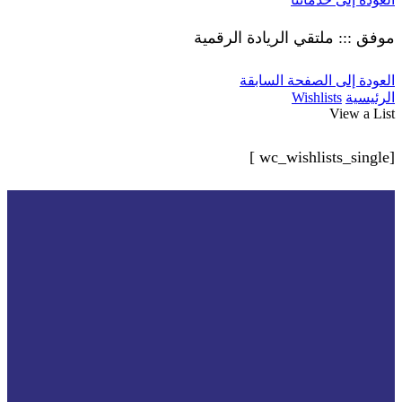
موفق ::: ملتقي الريادة الرقمية
العودة إلى الصفحة السابقة
الرئيسية
Wishlists
View a List
[wc_wishlists_single ]