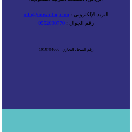
البريد الإلكتروني :
info@mowaffaq.com
رقم الجوال :
0552090770
رقم السجل التجاري : 1010794660