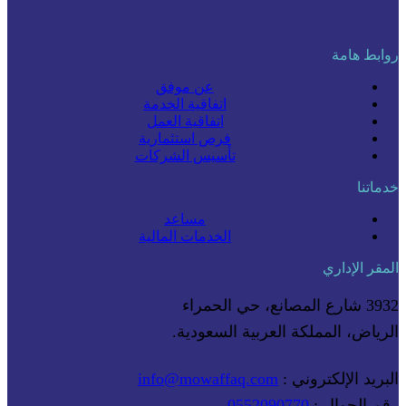
روابط هامة
عن موفق
اتفاقية الخدمة
اتفاقية العمل
فرص استثمارية
تأسيس الشركات
خدماتنا
مساعد
الخدمات المالية
المقر الإداري
3932 شارع المصانع، حي الحمراء
الرياض، المملكة العربية السعودية.
البريد الإلكتروني :
info@mowaffaq.com
رقم الجوال :
0552090770