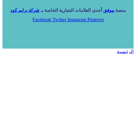
منصة
موفق
أحدى العلامات التجارية الخاصة بـ
شركة برايم كود
Facebook
Twitter
Instagram
Pinterest
الرئيسية
خدماتنا
NARA ERP
المزيد
المزيد
الرئيسية
خدماتنا
خدماتنا
فرص استثمارية
مساعد
تواصل معنا