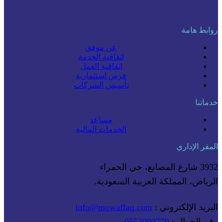
روابط هامة
عن موفق
اتفاقية الخدمة
اتفاقية العمل
فرص استثمارية
تأسيس الشركات
خدماتنا
مساعد
الخدمات المالية
المقر الإداري
3932 شارع المصانع، حي الحمراء
الرياض، المملكة العربية السعودية.
البريد الإلكتروني :
info@mowaffaq.com
رقم الجوال :
0552090770