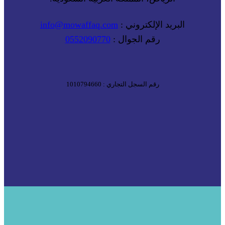
البريد الإلكتروني :
info@mowaffaq.com
رقم الجوال :
0552090770
رقم السجل التجاري : 1010794660