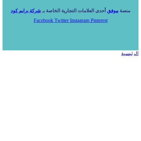
منصة
موفق
أحدى العلامات التجارية الخاصة بـ
شركة برايم كود
Facebook
Twitter
Instagram
Pinterest
الرئيسية
خدماتنا
NARA ERP
المزيد
المزيد
الرئيسية
خدماتنا
خدماتنا
فرص استثمارية
مساعد
تواصل معنا