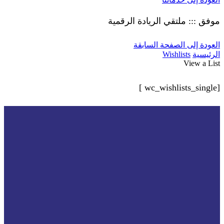
موفق ::: ملتقي الريادة الرقمية
العودة إلى الصفحة السابقة
الرئيسية
Wishlists
View a List
[wc_wishlists_single ]