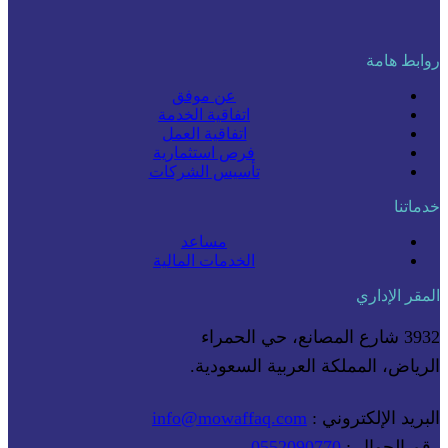
روابط هامة
عن موفق
اتفاقية الخدمة
اتفاقية العمل
فرص استثمارية
تأسيس الشركات
خدماتنا
مساعد
الخدمات المالية
المقر الإداري
3932 شارع المصانع، حي الحمراء
الرياض، المملكة العربية السعودية.
البريد الإلكتروني :
info@mowaffaq.com
رقم الجوال :
0552090770