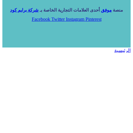
منصة
موفق
أحدى العلامات التجارية الخاصة بـ
شركة برايم كود
Facebook
Twitter
Instagram
Pinterest
الرئيسية
خدماتنا
NARA ERP
المزيد
المزيد
الرئيسية
خدماتنا
خدماتنا
فرص استثمارية
مساعد
تواصل معنا