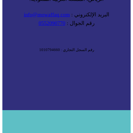
البريد الإلكتروني :
info@mowaffaq.com
رقم الجوال :
0552090770
رقم السجل التجاري : 1010794660