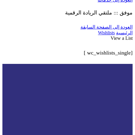
موفق ::: ملتقي الريادة الرقمية
العودة إلى الصفحة السابقة
الرئيسية
Wishlists
View a List
[wc_wishlists_single ]