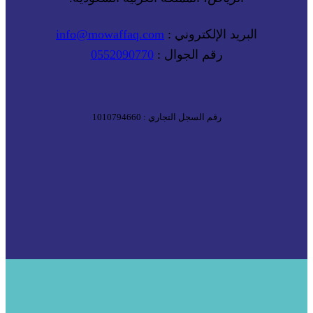
البريد الإلكتروني :
info@mowaffaq.com
رقم الجوال :
0552090770
رقم السجل التجاري : 1010794660