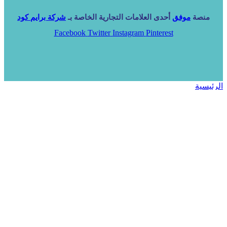
منصة
موفق
أحدى العلامات التجارية الخاصة بـ
شركة برايم كود
Facebook
Twitter
Instagram
Pinterest
الرئيسية
خدماتنا
NARA ERP
المزيد
المزيد
الرئيسية
خدماتنا
خدماتنا
فرص استثمارية
مساعد
تواصل معنا