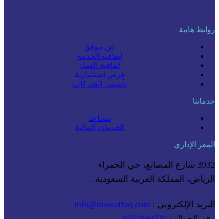
روابط هامة
عن موفق
اتفاقية الخدمة
اتفاقية العمل
فرص استثمارية
تأسيس الشركات
خدماتنا
مساعد
الخدمات المالية
المقر الإداري
3932 شارع المصانع، حي الحمراء
الرياض، المملكة العربية السعودية.
البريد الإلكتروني :
info@mowaffaq.com
رقم الجوال :
0552090770