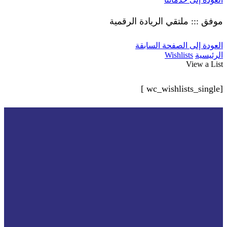
موفق ::: ملتقي الريادة الرقمية
العودة إلى الصفحة السابقة
الرئيسية
Wishlists
View a List
[wc_wishlists_single ]