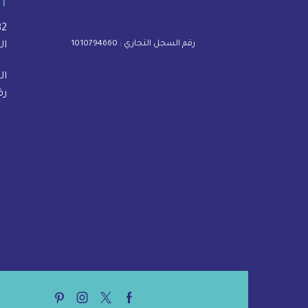
ا
3932 شارع 
رقم السجل التجاري : 1010794660
ال
ال
رق
Pinterest
Instagram
Twitter
Facebook