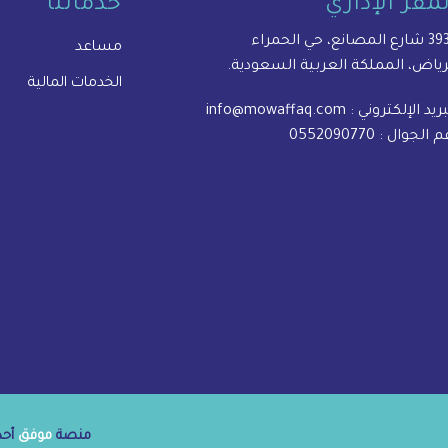
لمقر الإداري
خدماتنا
المصانع، حي الحمراء
مساعد
رياض، المملكة العربية السعودية.
الخدمات المالية
بريد الإلكتروني :
info@mowaffaq.com
م الجوال :
0552090770
منصة
موفق
أحدى