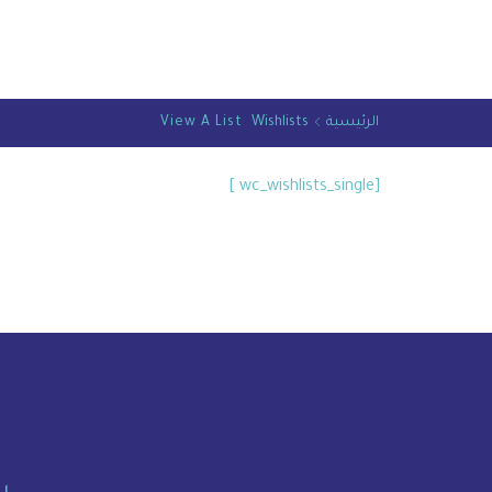
الرئيسية
Wishlists
View A List
[wc_wishlists_single ]