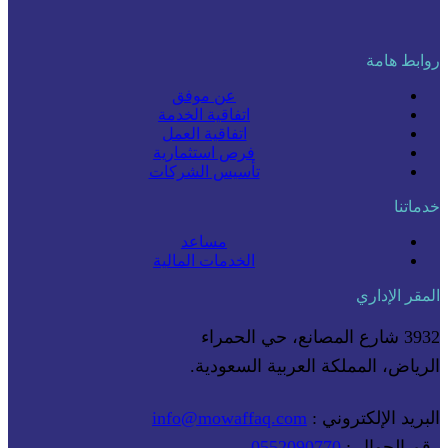
روابط هامة
عن موفق
اتفاقية الخدمة
اتفاقية العمل
فرص استثمارية
تأسيس الشركات
خدماتنا
مساعد
الخدمات المالية
المقر الإداري
3932 شارع المصانع، حي الحمراء
الرياض، المملكة العربية السعودية.
البريد الإلكتروني :
info@mowaffaq.com
رقم الجوال :
0552090770