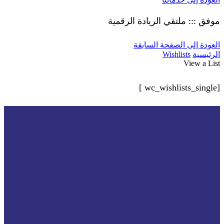
موفق ::: ملتقي الريادة الرقمية
العودة إلى الصفحة السابقة
الرئيسية
Wishlists
View a List
[wc_wishlists_single ]