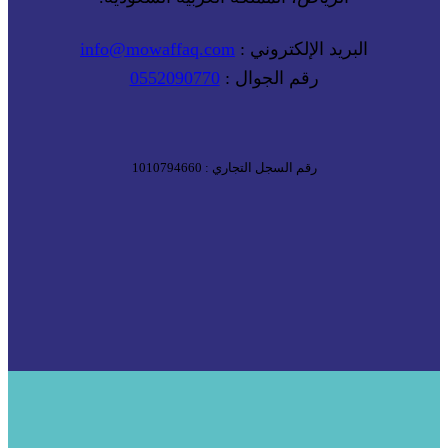
البريد الإلكتروني :
info@mowaffaq.com
رقم الجوال :
0552090770
رقم السجل التجاري : 1010794660