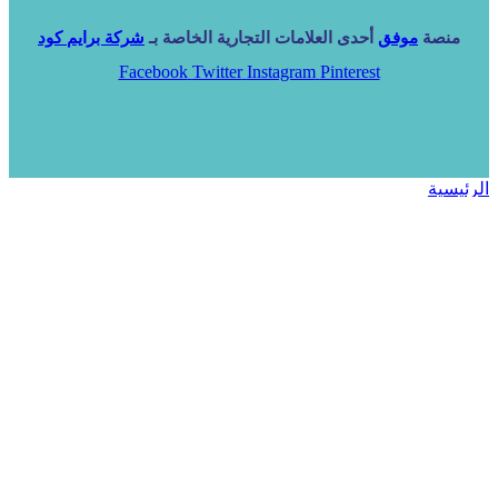
منصة
موفق
أحدى العلامات التجارية الخاصة بـ
شركة برايم كود
Facebook
Twitter
Instagram
Pinterest
الرئيسية
خدماتنا
NARA ERP
المزيد
المزيد
الرئيسية
خدماتنا
خدماتنا
فرص استثمارية
مساعد
تواصل معنا