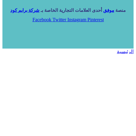
منصة
موفق
أحدى العلامات التجارية الخاصة بـ
شركة برايم كود
Facebook
Twitter
Instagram
Pinterest
الرئيسية
خدماتنا
NARA ERP
المزيد
المزيد
الرئيسية
خدماتنا
خدماتنا
فرص استثمارية
مساعد
تواصل معنا