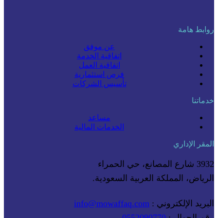
روابط هامة
عن موفق
اتفاقية الخدمة
اتفاقية العمل
فرص استثمارية
تأسيس الشركات
خدماتنا
مساعد
الخدمات المالية
المقر الإداري
3932 شارع المصانع، حي الحمراء
الرياض، المملكة العربية السعودية.
البريد الإلكتروني :
info@mowaffaq.com
رقم الجوال :
0552090770