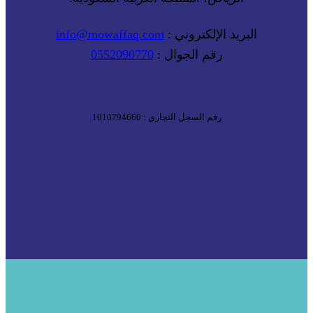
البريد الإلكتروني :
info@mowaffaq.com
رقم الجوال :
0552090770
رقم السجل التجاري : 1010794660