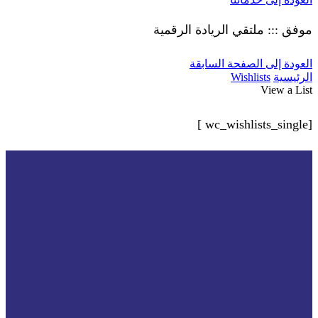
موفق ::: ملتقي الريادة الرقمية
العودة إلى الصفحة السابقة
الرئيسية
Wishlists
View a List
[wc_wishlists_single ]