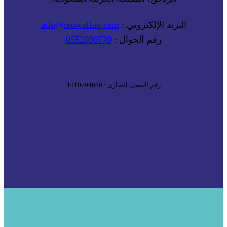
البريد الإلكتروني :
info@mowaffaq.com
رقم الجوال :
0552090770
رقم السجل التجاري : 1010794660