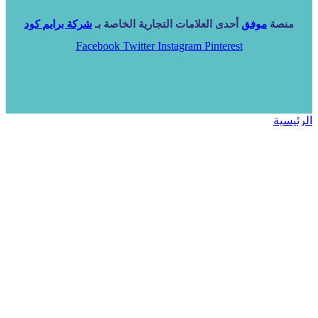
منصة
موفق
أحدى العلامات التجارية الخاصة بـ
شركة برايم كود
Facebook
Twitter
Instagram
Pinterest
الرئيسية
خدماتنا
NARA ERP
المزيد
المزيد
الرئيسية
خدماتنا
خدماتنا
فرص استثمارية
مساعد
تواصل معنا