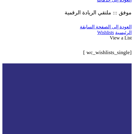
موفق ::: ملتقي الريادة الرقمية
العودة إلى الصفحة السابقة
الرئيسية
Wishlists
View a List
[wc_wishlists_single ]