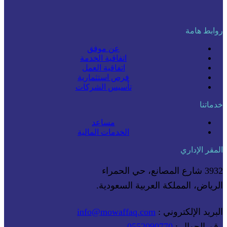
روابط هامة
عن موفق
اتفاقية الخدمة
اتفاقية العمل
فرص استثمارية
تأسيس الشركات
خدماتنا
مساعد
الخدمات المالية
المقر الإداري
3932 شارع المصانع، حي الحمراء
الرياض، المملكة العربية السعودية.
البريد الإلكتروني :
info@mowaffaq.com
رقم الجوال :
0552090770