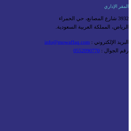
المقر الإداري
3932 شارع المصانع، حي الحمراء
الرياض، المملكة العربية السعودية.
البريد الإلكتروني :
info@mowaffaq.com
رقم الجوال :
0552090770