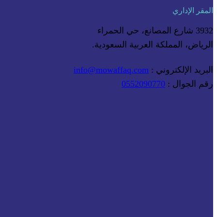
المقر الإداري
3932 شارع المصانع، حي الحمراء
الرياض، المملكة العربية السعودية.
البريد الإلكتروني :
info@mowaffaq.com
رقم الجوال :
0552090770