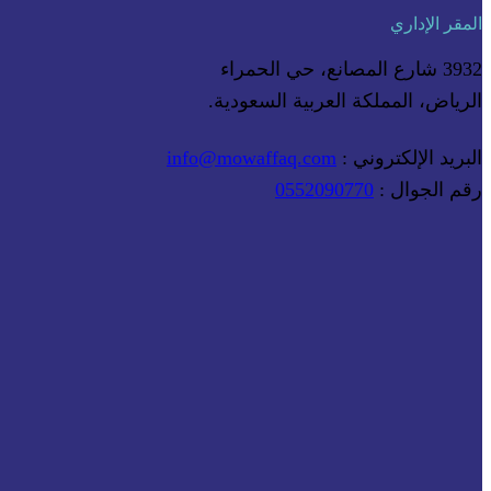
المقر الإداري
3932 شارع المصانع، حي الحمراء
الرياض، المملكة العربية السعودية.
البريد الإلكتروني :
info@mowaffaq.com
رقم الجوال :
0552090770