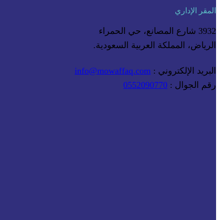
المقر الإداري
3932 شارع المصانع، حي الحمراء
الرياض، المملكة العربية السعودية.
البريد الإلكتروني :
info@mowaffaq.com
رقم الجوال :
0552090770