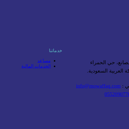
خدماتنا
مساعد
الخدمات المالية
ة العربية السعودية.
ني :
info@mowaffaq.com
055209077