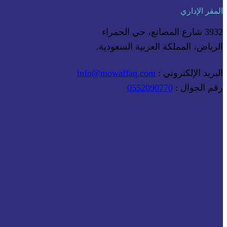
المقر الإداري
3932 شارع المصانع، حي الحمراء
الرياض، المملكة العربية السعودية.
البريد الإلكتروني :
info@mowaffaq.com
رقم الجوال :
0552090770