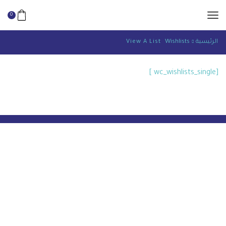
0
الرئيسية
Wishlists
View A List
[wc_wishlists_single ]