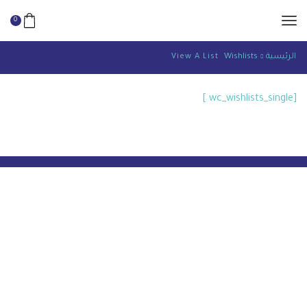
0
الرئيسية
Wishlists
View A List
[wc_wishlists_single ]