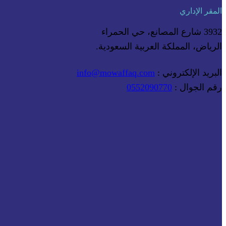
المقر الإداري
3932 شارع المصانع، حي الحمراء
الرياض، المملكة العربية السعودية.
البريد الإلكتروني :
info@mowaffaq.com
رقم الجوال :
0552090770