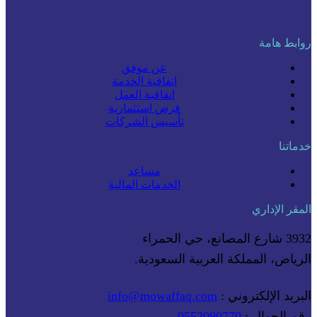
روابط هامة
عن موفق
اتفاقية الخدمة
اتفاقية العمل
فرص استثمارية
تأسيس الشركات
خدماتنا
مساعد
الخدمات المالية
المقر الإداري
3932 شارع المصانع، حي الحمراء
الرياض، المملكة العربية السعودية.
البريد الإلكتروني :
info@mowaffaq.com
رقم الجوال :
0552090770