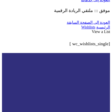
موفق ::: ملتقي الريادة الرقمية
العودة إلى الصفحة السابقة
الرئيسية
Wishlists
View a List
[wc_wishlists_single ]