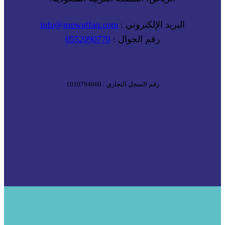
البريد الإلكتروني :
info@mowaffaq.com
رقم الجوال :
0552090770
رقم السجل التجاري : 1010794660