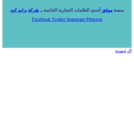
منصة
موفق
أحدى العلامات التجارية الخاصة بـ
شركة برايم كود
Facebook
Twitter
Instagram
Pinterest
الرئيسية
خدماتنا
NARA ERP
المزيد
المزيد
الرئيسية
خدماتنا
خدماتنا
فرص استثمارية
مساعد
تواصل معنا