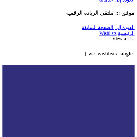
موفق ::: ملتقي الريادة الرقمية
العودة إلى الصفحة السابقة
الرئيسية
Wishlists
View a List
[wc_wishlists_single ]