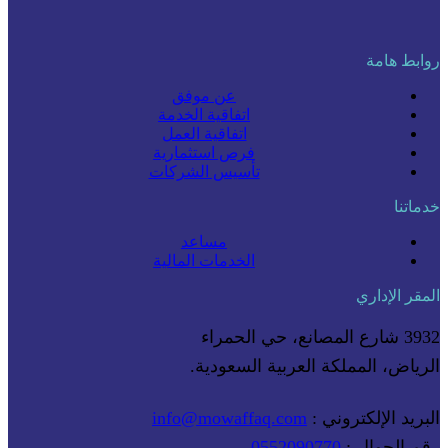
روابط هامة
عن موفق
اتفاقية الخدمة
اتفاقية العمل
فرص استثمارية
تأسيس الشركات
خدماتنا
مساعد
الخدمات المالية
المقر الإداري
3932 شارع المصانع، حي الحمراء
الرياض، المملكة العربية السعودية.
البريد الإلكتروني :
info@mowaffaq.com
رقم الجوال :
0552090770