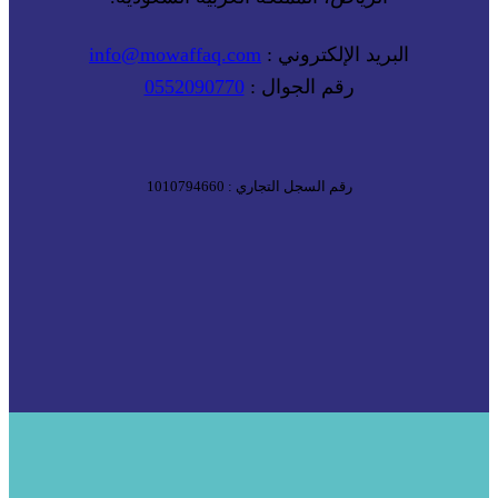
البريد الإلكتروني :
info@mowaffaq.com
رقم الجوال :
0552090770
رقم السجل التجاري : 1010794660