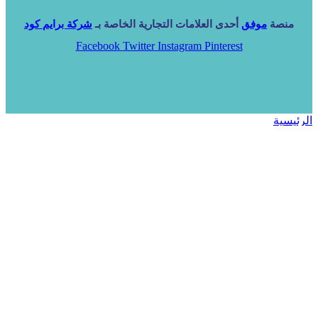
منصة
موفق
أحدى العلامات التجارية الخاصة بـ
شركة برايم كود
Facebook
Twitter
Instagram
Pinterest
الرئيسية
خدماتنا
NARA ERP
المزيد
المزيد
الرئيسية
خدماتنا
خدماتنا
فرص استثمارية
مساعد
تواصل معنا