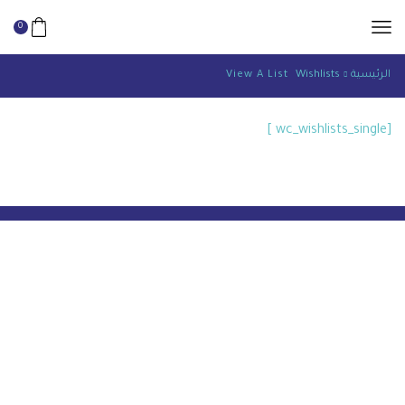
0
الرئيسية
Wishlists
View A List
[wc_wishlists_single ]