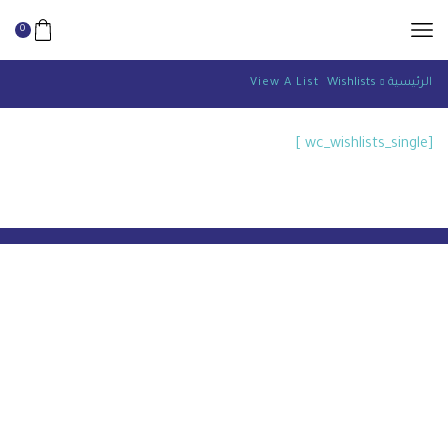
0
الرئيسية
Wishlists
View A List
[wc_wishlists_single ]