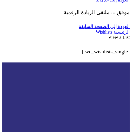
موفق ::: ملتقي الريادة الرقمية
العودة إلى الصفحة السابقة
الرئيسية
Wishlists
View a List
[wc_wishlists_single ]