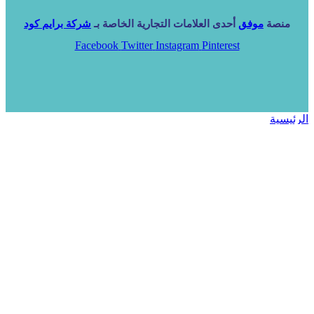
منصة
موفق
أحدى العلامات التجارية الخاصة بـ
شركة برايم كود
Facebook
Twitter
Instagram
Pinterest
الرئيسية
خدماتنا
NARA ERP
المزيد
المزيد
الرئيسية
خدماتنا
خدماتنا
فرص استثمارية
مساعد
تواصل معنا