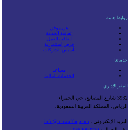
روابط هامة
عن موفق
اتفاقية الخدمة
اتفاقية العمل
فرص استثمارية
تأسيس الشركات
خدماتنا
مساعد
الخدمات المالية
المقر الإداري
3932 شارع المصانع، حي الحمراء
الرياض، المملكة العربية السعودية.
البريد الإلكتروني :
info@mowaffaq.com
رقم الجوال :
0552090770