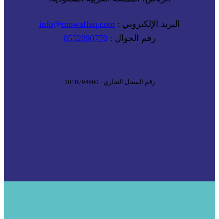
البريد الإلكتروني :
info@mowaffaq.com
رقم الجوال :
0552090770
رقم السجل التجاري : 1010794660