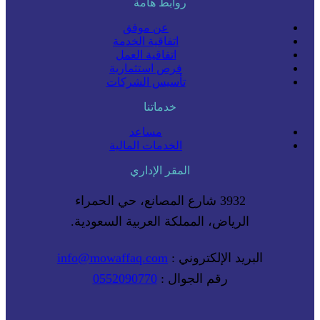
روابط هامة
عن موفق
اتفاقية الخدمة
اتفاقية العمل
فرص استثمارية
تأسيس الشركات
خدماتنا
مساعد
الخدمات المالية
المقر الإداري
3932 شارع المصانع، حي الحمراء
الرياض، المملكة العربية السعودية.
البريد الإلكتروني :
info@mowaffaq.com
رقم الجوال :
0552090770