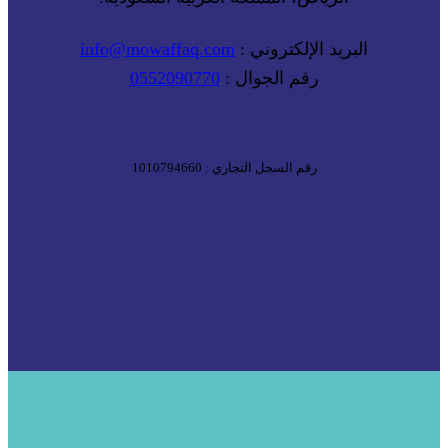
البريد الإلكتروني :
info@mowaffaq.com
رقم الجوال :
0552090770
رقم السجل التجاري : 1010794660