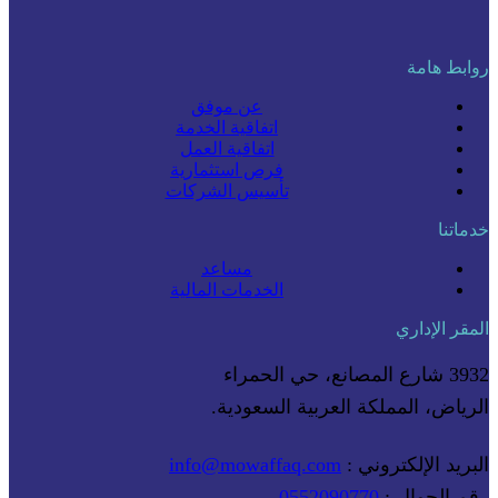
روابط هامة
عن موفق
اتفاقية الخدمة
اتفاقية العمل
فرص استثمارية
تأسيس الشركات
خدماتنا
مساعد
الخدمات المالية
المقر الإداري
3932 شارع المصانع، حي الحمراء
الرياض، المملكة العربية السعودية.
البريد الإلكتروني :
info@mowaffaq.com
رقم الجوال :
0552090770