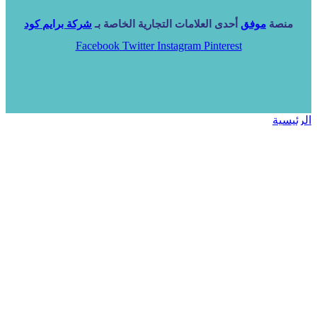
منصة
موفق
أحدى العلامات التجارية الخاصة بـ
شركة برايم كود
Facebook
Twitter
Instagram
Pinterest
الرئيسية
خدماتنا
NARA ERP
المزيد
المزيد
الرئيسية
خدماتنا
خدماتنا
فرص استثمارية
مساعد
تواصل معنا