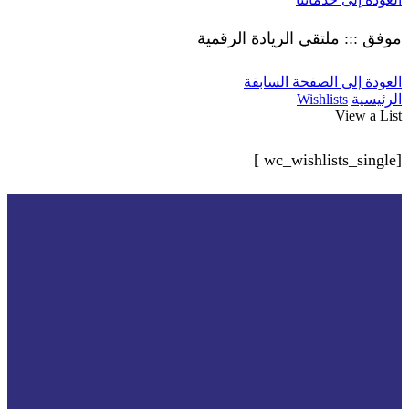
موفق ::: ملتقي الريادة الرقمية
العودة إلى الصفحة السابقة
الرئيسية
Wishlists
View a List
[wc_wishlists_single ]