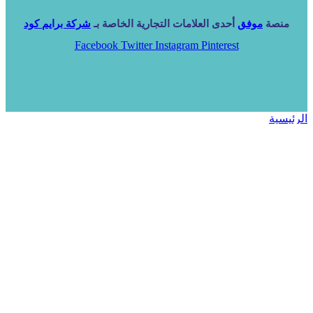
منصة
موفق
أحدى العلامات التجارية الخاصة بـ
شركة برايم كود
Facebook
Twitter
Instagram
Pinterest
الرئيسية
خدماتنا
NARA ERP
المزيد
المزيد
الرئيسية
خدماتنا
خدماتنا
فرص استثمارية
مساعد
تواصل معنا