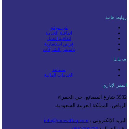
روابط هامة
عن موفق
اتفاقية الخدمة
اتفاقية العمل
فرص استثمارية
تأسيس الشركات
خدماتنا
مساعد
الخدمات المالية
المقر الإداري
3932 شارع المصانع، حي الحمراء
الرياض، المملكة العربية السعودية.
البريد الإلكتروني :
info@mowaffaq.com
رقم الجوال :
0552090770