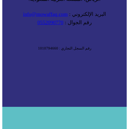
البريد الإلكتروني :
info@mowaffaq.com
رقم الجوال :
0552090770
رقم السجل التجاري : 1010794660