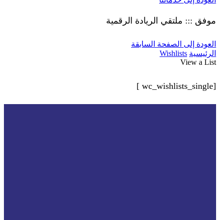
موفق ::: ملتقي الريادة الرقمية
العودة إلى الصفحة السابقة
الرئيسية
Wishlists
View a List
[wc_wishlists_single ]