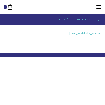
0
الرئيسية
Wishlists
View A List
[wc_wishlists_single ]