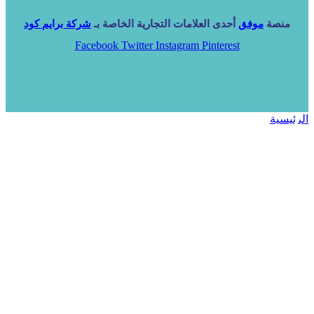
منصة
موفق
أحدى العلامات التجارية الخاصة بـ
شركة برايم كود
Facebook
Twitter
Instagram
Pinterest
الرئيسية
خدماتنا
NARA ERP
المزيد
المزيد
الرئيسية
خدماتنا
خدماتنا
فرص استثمارية
مساعد
تواصل معنا