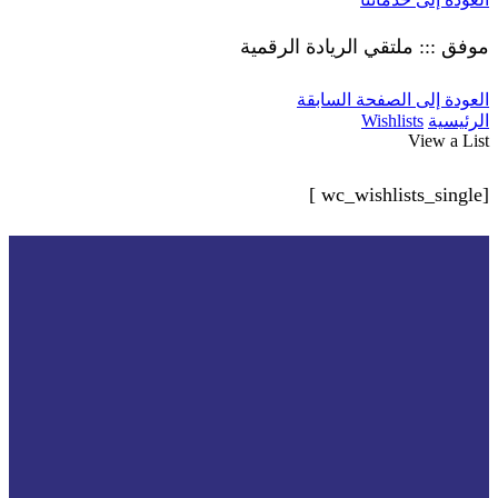
موفق ::: ملتقي الريادة الرقمية
العودة إلى الصفحة السابقة
الرئيسية
Wishlists
View a List
[wc_wishlists_single ]