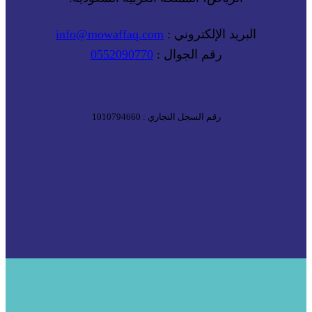
البريد الإلكتروني :
info@mowaffaq.com
رقم الجوال :
0552090770
رقم السجل التجاري : 1010794660