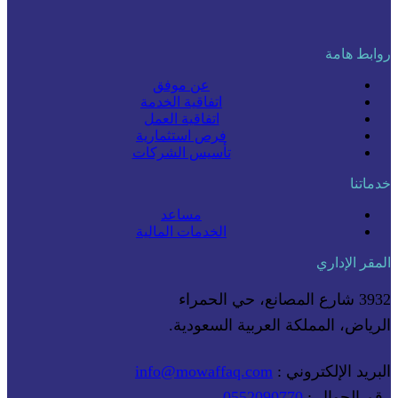
روابط هامة
عن موفق
اتفاقية الخدمة
اتفاقية العمل
فرص استثمارية
تأسيس الشركات
خدماتنا
مساعد
الخدمات المالية
المقر الإداري
3932 شارع المصانع، حي الحمراء
الرياض، المملكة العربية السعودية.
البريد الإلكتروني :
info@mowaffaq.com
رقم الجوال :
0552090770