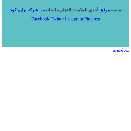
منصة
موفق
أحدى العلامات التجارية الخاصة بـ
شركة برايم كود
Facebook
Twitter
Instagram
Pinterest
الرئيسية
خدماتنا
NARA ERP
المزيد
المزيد
الرئيسية
خدماتنا
خدماتنا
فرص استثمارية
مساعد
تواصل معنا