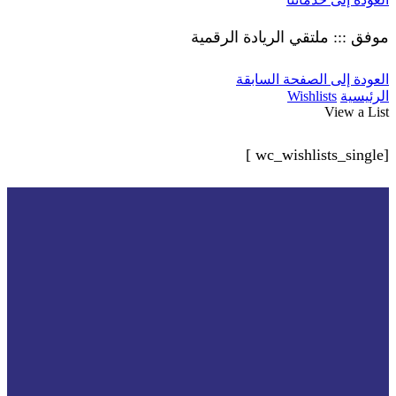
موفق ::: ملتقي الريادة الرقمية
العودة إلى الصفحة السابقة
الرئيسية
Wishlists
View a List
[wc_wishlists_single ]