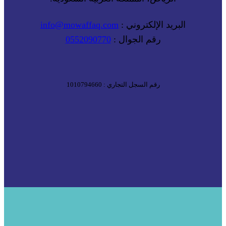
البريد الإلكتروني :
info@mowaffaq.com
رقم الجوال :
0552090770
رقم السجل التجاري : 1010794660