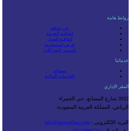
روابط هامة
عن موفق
اتفاقية الخدمة
اتفاقية العمل
فرص استثمارية
تأسيس الشركات
خدماتنا
مساعد
الخدمات المالية
المقر الإداري
3932 شارع المصانع، حي الحمراء
الرياض، المملكة العربية السعودية.
البريد الإلكتروني :
info@mowaffaq.com
رقم الجوال :
0552090770