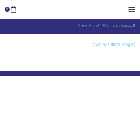
0
الرئيسية
Wishlists
View A List
[wc_wishlists_single ]