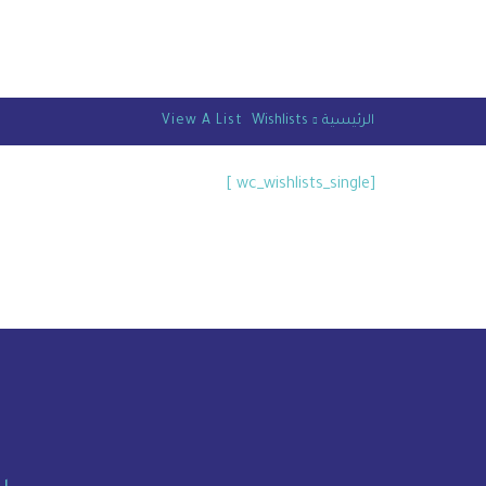
الرئيسية
Wishlists
View A List
[wc_wishlists_single ]