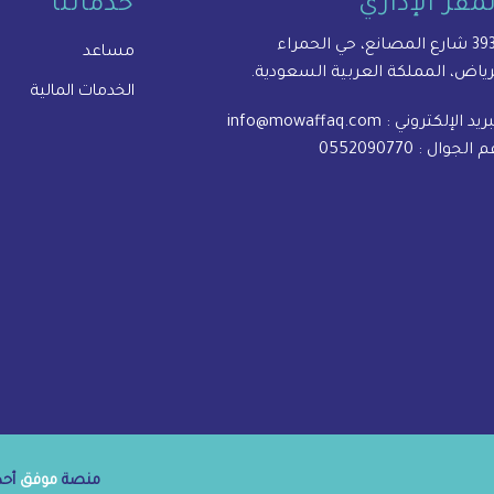
لمقر الإداري
خدماتنا
المصانع، حي الحمراء
مساعد
رياض، المملكة العربية السعودية.
الخدمات المالية
بريد الإلكتروني :
info@mowaffaq.com
م الجوال :
0552090770
منصة
موفق
أحدى