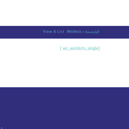
الرئيسية
Wishlists
View A List
[wc_wishlists_single ]