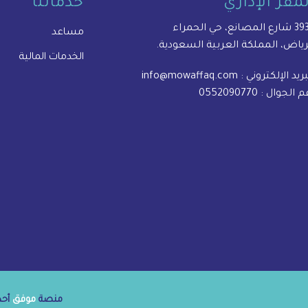
لمقر الإداري
خدماتنا
المصانع، حي الحمراء
مساعد
رياض، المملكة العربية السعودية.
الخدمات المالية
بريد الإلكتروني :
info@mowaffaq.com
م الجوال :
0552090770
منصة
موفق
أحدى