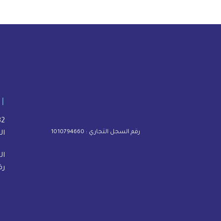
ا
3932 شارع 
رقم السجل التجاري : 1010794660
ال
ال
رق