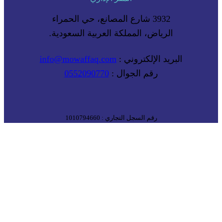
3932 شارع المصانع، حي الحمراء
الرياض، المملكة العربية السعودية.
البريد الإلكتروني :
info@mowaffaq.com
رقم الجوال :
0552090770
رقم السجل التجاري : 1010794660