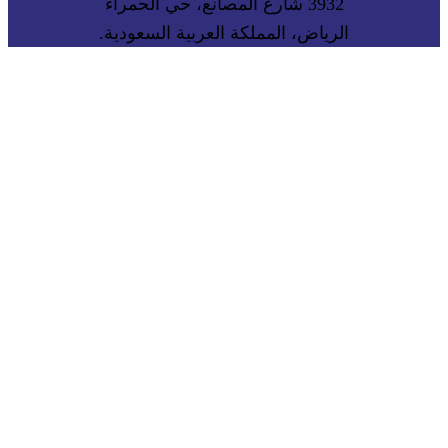
3932 شارع المصانع، حي الحمراء
الرياض، المملكة العربية السعودية.
البريد الإلكتروني :
info@mowaffaq.com
رقم الجوال :
0552090770
رقم السجل التجاري : 1010794660